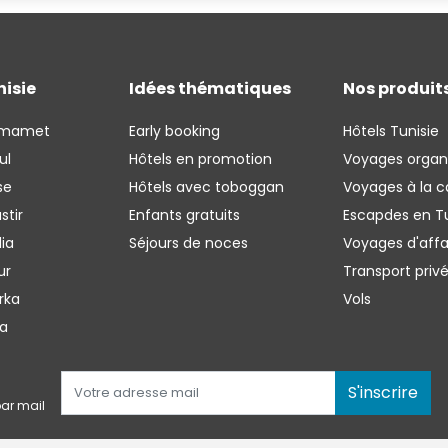
nisie
Idées thématiques
Nos produit
mmamet
Early booking
Hôtels Tunisie
ul
Hôtels en promotion
Voyages organ
se
Hôtels avec toboggan
Voyages à la c
stir
Enfants gratuits
Escapdes en Tu
ia
Séjours de noces
Voyages d'affa
ur
Transport priv
rka
Vols
ba
S'inscrire
ar mail 