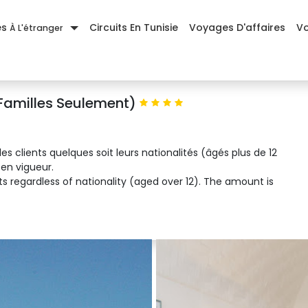
es
Circuits En Tunisie
Voyages D'affaires
Vo
À L'étranger
uples et familles seulement)
 Familles Seulement)
les clients quelques soit leurs nationalités (âgés plus de 12
 en vigueur.
ts regardless of nationality (aged over 12). The amount is 