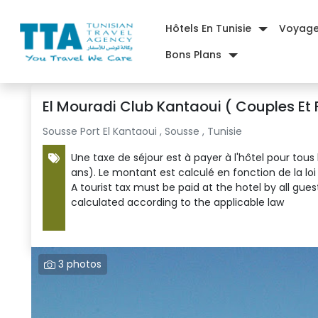
Hôtels En Tunisie
Voyag
Bons Plans
Accueil
|
Hôtels Sousse
|
El Mouradi Club Kantaoui ( co
El Mouradi Club Kantaoui ( Couples Et
Sousse Port El Kantaoui , 
Sousse , Tunisie 
Une taxe de séjour est à payer à l'hôtel pour tous 
ans). Le montant est calculé en fonction de la loi
A tourist tax must be paid at the hotel by all gues
calculated according to the applicable law
3 photos