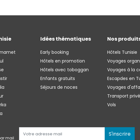
nisie
Idées thématiques
Nos produit
mmamet
Early booking
Hôtels Tunisie
ul
Hôtels en promotion
Voyages organ
se
Hôtels avec toboggan
Voyages à la c
stir
Enfants gratuits
Escapdes en Tu
ia
Séjours de noces
Voyages d'affa
ur
Transport priv
rka
Vols
ba
S'inscrire
ar mail 