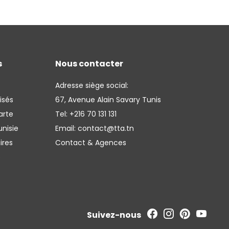
s
Nous contacter
Adresse siège social:
isés
67, Avenue Alain Savary Tunis
arte
Tel:
+216 70 131 131
nisie
Email:
contact@tta.tn
ires
Contact & Agences
é
Suivez-nous