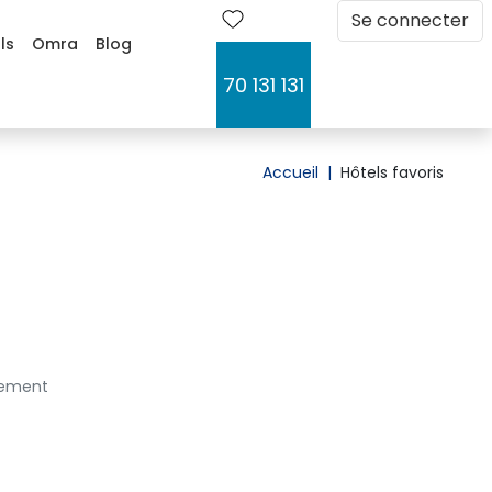
Se connecter 
ls
Omra
Blog
70 131 131 
Accueil
|
Hôtels favoris 
ilement