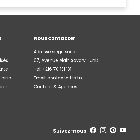
s
Nous contacter
Adresse siège social:
isés
67, Avenue Alain Savary Tunis
arte
Tel:
+216 70 131 131
nisie
Email:
contact@tta.tn
ires
Contact & Agences
é
Suivez-nous