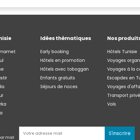
nisie
Idées thématiques
Nos produit
mmamet
Early booking
Hôtels Tunisie
ul
Hôtels en promotion
Voyages organ
se
Hôtels avec toboggan
Voyages à la c
stir
Enfants gratuits
Escapdes en Tu
ia
Séjours de noces
Voyages d'affa
ur
Transport priv
rka
Vols
ba
S'inscrire
ar mail 