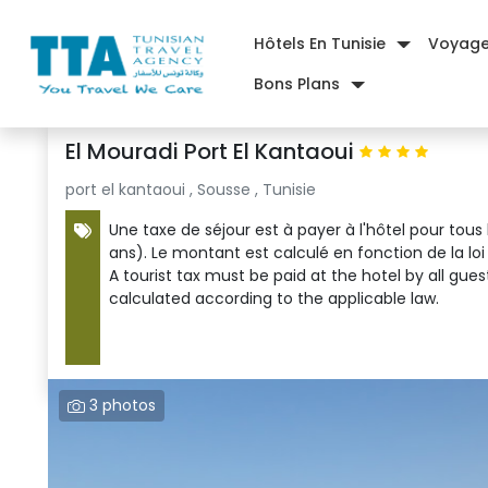
Hôtels En Tunisie
Voyag
Bons Plans
Accueil
|
Hôtels Sousse
|
El Mouradi Port El Kantaoui
El Mouradi Port El Kantaoui
port el kantaoui , 
Sousse , Tunisie 
Une taxe de séjour est à payer à l'hôtel pour tous 
ans). Le montant est calculé en fonction de la loi
A tourist tax must be paid at the hotel by all gues
calculated according to the applicable law.
3 photos