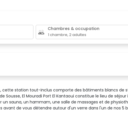
Chambres & occupation
1
chambre
,
2
adultes
i, cette station tout-inclus comporte des bâtiments blancs de s
e de Sousse, El Mouradi Port El Kantaoui constitue le lieu de séjou
ier un sauna, un hammam, une salle de massages et de physiothé
nts avant de vous détendre autour d'un verre dans l'un de nos 5 