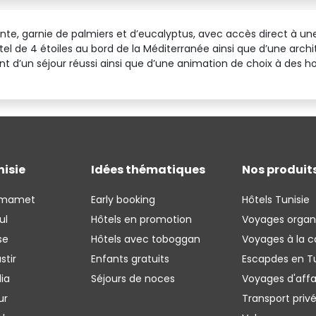
te, garnie de palmiers et d’eucalyptus, avec accès direct à une 
tel de 4 étoiles au bord de la Méditerranée ainsi que d’une arch
t d’un séjour réussi ainsi que d’une animation de choix à des ho
nisie
Idées thématiques
Nos produit
mmamet
Early booking
Hôtels Tunisie
ul
Hôtels en promotion
Voyages organ
se
Hôtels avec toboggan
Voyages à la c
stir
Enfants gratuits
Escapdes en Tu
ia
Séjours de noces
Voyages d'affa
ur
Transport priv