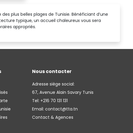
des plus belles plages de Tunisie. Bénéficiant d’une
itecture typique, un accueil chaleureux vous sera
raires appropriés.
s
Nous contacter
Adresse siège social:
isés
67, Avenue Alain Savary Tunis
arte
Tel:
+216 70 131 131
nisie
Email:
contact@tta.tn
ires
Contact & Agences
é