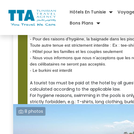
Marhaba Salem Resort
Hôtels En Tunisie
Voyag
Boulevard 14 janvier 4039 Sousse Tunisie , 
Sousse , Tunis
Bons Plans
- Une taxe de séjour est à payer à l'hôtel pour tou
ans). Le montant est calculé en fonction de la loi
- Pour des raisons d’hygiène, la baignade dans les pisc
Toute autre tenue est strictement interdite : Ex : tee-shi
- Hôtel pour les familles et les couples seulement
- Nous vous informons que nous n’acceptons que les rése
des célibataires ne seront pas acceptés.
- Le burkini est interdit
A tourist tax must be paid at the hotel by all gues
calculated according to the applicable law.
For hygiene reasons, swimming in the pools is only
strictly forbidden, e.g.: T-shirts, long clothing, bu
Hotel for families and couples only.
8 photos
Please note that we only accept bookings for coupl
accepted.
Burkini is not allowed.