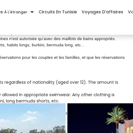
es
Circuits En Tunisie
Voyages D'affaires
Vo
À L'étranger
ie 
s les clients quelques soit leurs nationalités (âgés plus de 12
 en vigueur.
ines n’est autorisée qu’avec des maillots de bains appropriés.
rts, habits longs, burkini, bermuda long, etc...
rvations pour les couples et les familles, et que les réservations 
ts regardless of nationality (aged over 12). The amount is 
 allowed in appropriate swimwear. Any other clothing is 
rkini, long bermuda shorts, etc.
es and families; reservations from single guests will not be 