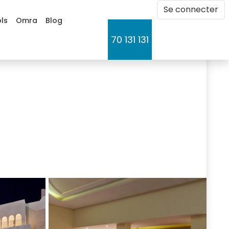
Se connecter 
Partager 
Imprimer
ls
Omra
Blog
70 131 131 