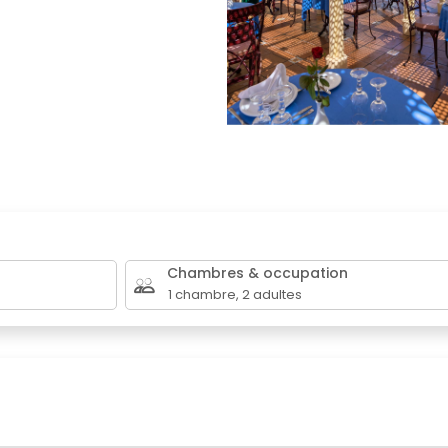
Chambres & occupation
1
chambre
,
2
adultes